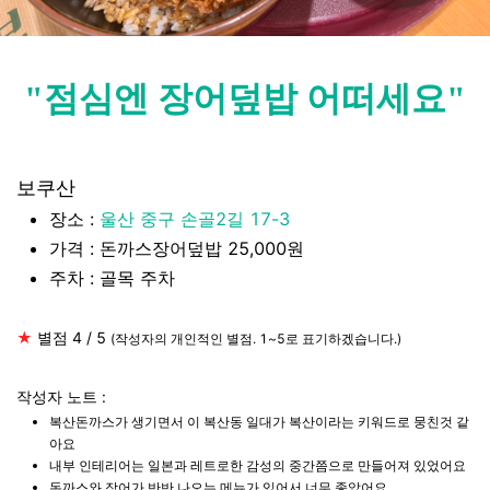
"점심엔 장어덮밥
어떠세요"
보쿠산
장소
:
울산 중구 손골2길 17-3
가격 : 돈까스장어덮밥 25,000원
주차 : 골목 주차
★
별점 4 / 5
(작성자의 개인적인 별점. 1~5로 표기하겠습니다.)
작성자 노트 :
복산돈까스가 생기면서 이 복산동 일대가 복산이라는 키워드로 뭉친것 같
아요
내부 인테리어는 일본과 레트로한 감성의 중간쯤으로 만들어져 있었어요
돈까스와 장어가 반반 나오는 메뉴가 있어서 너무 좋았어요