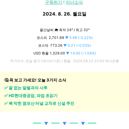
구독하기
I
지난소식
2024. 8. 26. 월
요일
울산날씨 🌦️ 최저 24
°
/
최고 32
°
코스피
2,701.69
▼
5
.98
(-0.22%)
코스닥 773.26
▼
0
.21
(-0.03%)
USD 환율
1,329.00
▼
14
.00 (-1.04%)
주가지수: 전일 종가 (네이버기준) / 환율 : 2024.08.23
23:50 하나은행
🤔 꼭 보고 가세요!
오늘 3가지 소식
✅
끝 없는 말벌과의 사투
✅
HD현대중공업, 파업 초읽기
✅
꽉 막힌 염포산 터널 교차로 신설 추진